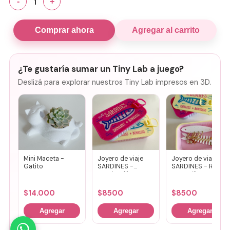
1
-
+
Comprar ahora
Agregar al carrito
¿Te gustaría sumar un Tiny Lab a juego?
Deslizá para explorar nuestros Tiny Lab impresos en 3D.
Mini Maceta -
Joyero de viaje
Joyero de viaje
Gatito
SARDINES -
SARDINES - Rosa
Fucsia + lila
+ amarillo
$
14.000
$
8500
$
8500
Agregar
Agregar
Agregar