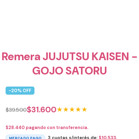
Remera JUJUTSU KAISEN -
GOJO SATORU
-
20
% OFF
$
31.600
★★★★★
$
39.500
$
28.440
pagando con transferencia.
3 cuotas s/interés de:
$
10.533
.
MERCADO PAGO