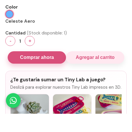
Color
Celeste Aero
Cantidad
(Stock disponible:
1
)
1
-
+
Comprar ahora
Agregar al carrito
¿Te gustaría sumar un Tiny Lab a juego?
Deslizá para explorar nuestros Tiny Lab impresos en 3D.
Mini Maceta -
Joyero de viaje
Joyero de viaje