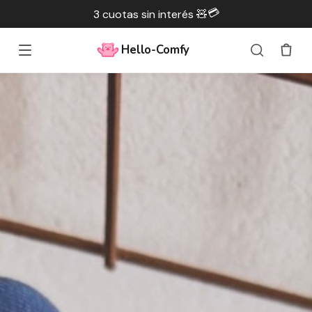
💳
3 cuotas sin interés 🧸
Hello-Comfy