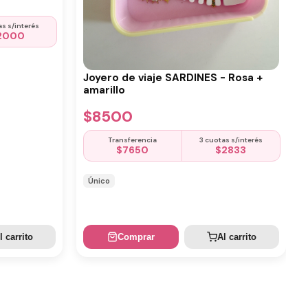
as s/interés
2000
Joyero de viaje SARDINES - Rosa +
amarillo
$
8500
Transferencia
3 cuotas s/interés
$
7650
$
2833
Único
l carrito
Comprar
Al carrito