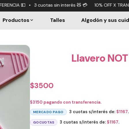
tas sin interés 🧸 💳 10% OFF X TRANSFERENCIA 💵 • 3 cuo
Productos
Talles
Algodón y sus cui
Llavero NO
$
3500
$
3150
pagando con transferencia.
3 cuotas s/interés de:
$
1167
.
MERCADO PAGO
3 cuotas s/interés de:
$
1167
.
GOCUOTAS