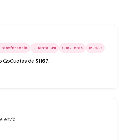
Transferencia
Cuenta DNI
GoCuotas
MODO
 o GoCuotas de
$
1167
.
e envío.