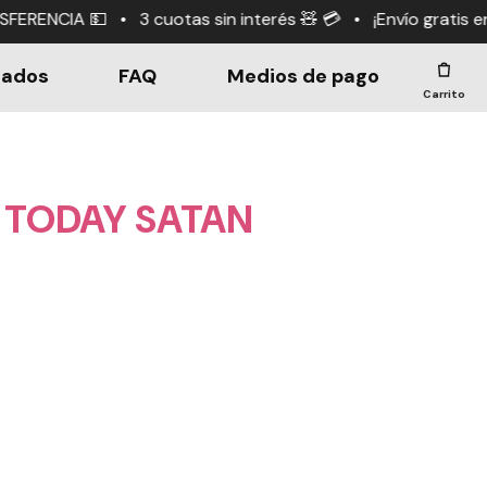
tas sin interés 🧸 💳 • ¡Envío gratis en compras +$190.
dados
FAQ
Medios de pago
Carrito
T TODAY SATAN