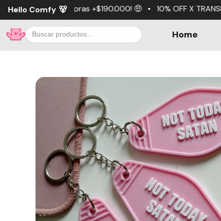
pras +$190.000! 🤑 • 10% OFF X TRANSFERENCIA 💵 • 3 cuo
Hello Comfy
🐻
Home