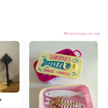
🤚
Arrastrá para ver más
s