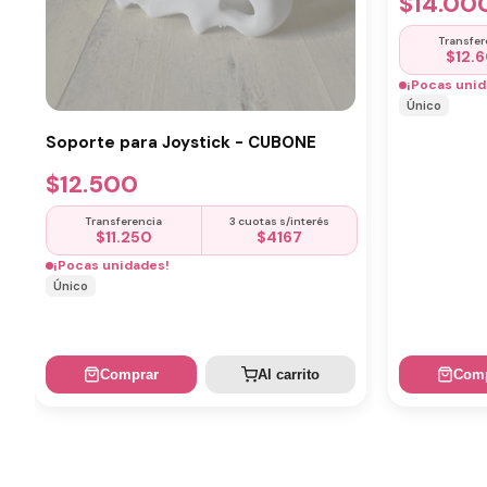
$
14.00
Transfer
$
12.
¡Pocas unid
Único
Soporte para Joystick - CUBONE
$
12.500
Transferencia
3 cuotas s/interés
$
11.250
$
4167
¡Pocas unidades!
Único
Comprar
Al carrito
Comp