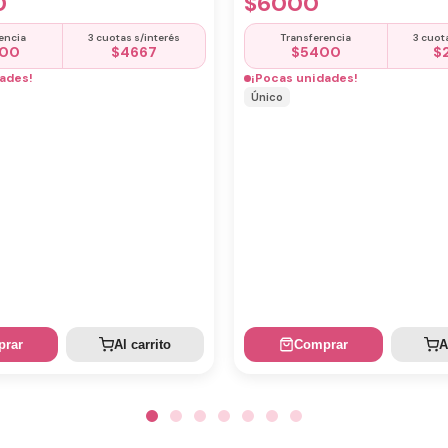
$
6000
0
Transferencia
3 cuot
encia
3 cuotas s/interés
$
5400
$
600
$
4667
¡Pocas unidades!
ades!
Único
rar
Al carrito
Comprar
A