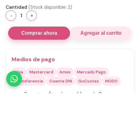
Cantidad
(Stock disponible:
2
)
1
-
+
Comprar ahora
Agregar al carrito
Medios de pago
Visa
Mastercard
Amex
Mercado Pago
Transferencia
Cuenta DNI
GoCuotas
MODO
3 cuotas s/interés con Mercado Pago o
GoCuotas de
$
1500
.
Transferencia:
$
4050
Total estimado:
$
4500