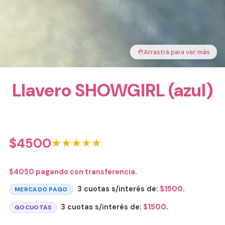
🤚
Arrastrá para ver más
Llavero SHOWGIRL (azul)
$
4500
★★★★★
$
4050
pagando con transferencia.
3 cuotas s/interés de:
$
1500
.
MERCADO PAGO
3 cuotas s/interés de:
$
1500
.
GOCUOTAS