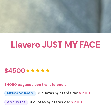
Llavero JUST MY FACE
$
4500
★★★★★
$
4050
pagando con transferencia.
3 cuotas s/interés de:
$
1500
.
MERCADO PAGO
3 cuotas s/interés de:
$
1500
.
GOCUOTAS