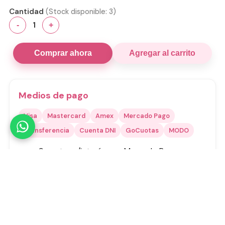
Cantidad
(Stock disponible:
3
)
1
-
+
Comprar ahora
Agregar al carrito
Medios de pago
Visa
Mastercard
Amex
Mercado Pago
Transferencia
Cuenta DNI
GoCuotas
MODO
3 cuotas s/interés con Mercado Pago o
GoCuotas de
$
1500
.
Transferencia:
$
4050
Total estimado:
$
4500