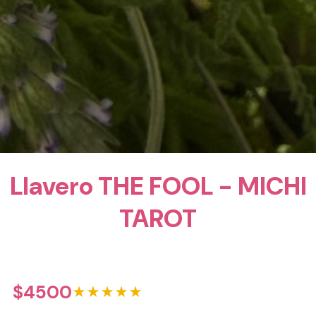
Llavero THE FOOL - MICHI
TAROT
$
4500
★★★★★