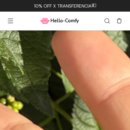
💳
3 cuotas sin interés 🧸
Hello-Comfy