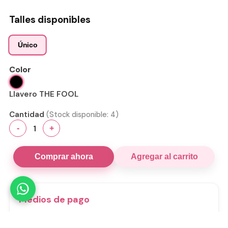
Talles disponibles
Único
Color
Llavero THE FOOL
Cantidad
(Stock disponible:
4
)
1
-
+
Comprar ahora
Agregar al carrito
Medios de pago
Visa
Mastercard
Amex
Mercado Pago