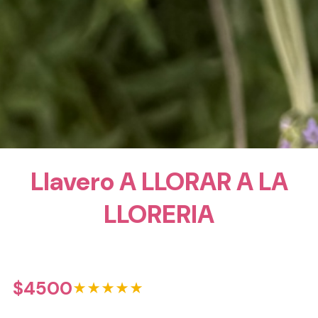
Llavero A LLORAR A LA
LLORERIA
$
4500
★★★★★