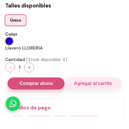
Talles disponibles
Único
Color
Llavero LLORERIA
Cantidad
(Stock disponible:
4
)
1
-
+
Comprar ahora
Agregar al carrito
Medios de pago
Visa
Mastercard
Amex
Mercado Pago
Transferencia
Cuenta DNI
GoCuotas
MODO