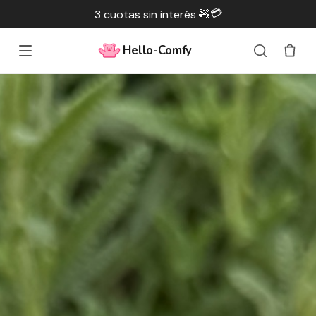
💳
3 cuotas sin interés 🧸
Hello-Comfy